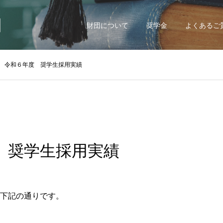
団
財団について
奨学金
よくあるご
令和６年度 奨学生採用実績
 奨学生採用実績
下記の通りです。